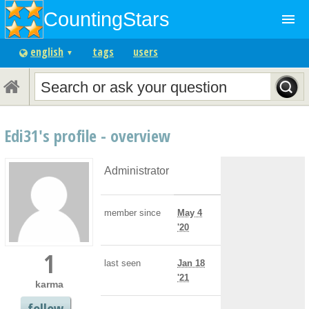
CountingStars
menu
english
tags
users
▼
Edi31's profile - overview
Administrator
member since
May 4
'20
1
last seen
Jan 18
'21
karma
follow