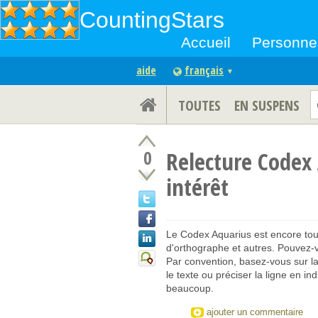
CountingStars
Accueil
Personne
aide
français
▼
TOUTES
EN SUSPENS
0
Relecture Codex 
intérêt
Le Codex Aquarius est encore tout 
d'orthographe et autres. Pouvez-v
Par convention, basez-vous sur la 
le texte ou préciser la ligne en i
beaucoup.
ajouter un commentaire