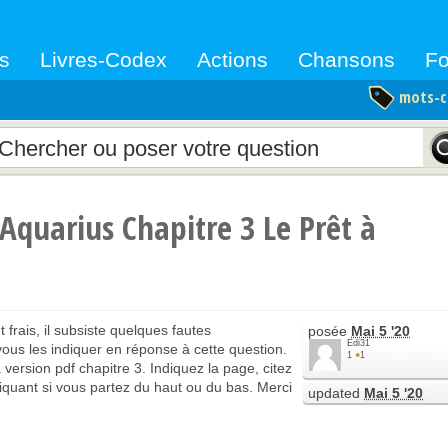
s
Livres-Codex
Actions
Chansons
F
mots-c
Aquarius Chapitre 3 Le Prêt à
frais, il subsiste quelques fautes
posée
Mai 5 '20
Edi31
ous les indiquer en réponse à cette question.
1
●
1
version pdf chapitre 3. Indiquez la page, citez
ndiquant si vous partez du haut ou du bas. Merci
updated
Mai 5 '20