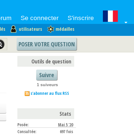
orum
Se connecter
S'inscrire
arrow_drop_down
lés
utilisateurs
médailles
POSER VOTRE QUESTION
Outils de question
Suivre
1 suiveurs
s'abonner au flux RSS
Stats
Posée:
Mai 5 '20
Consultée:
697 fois