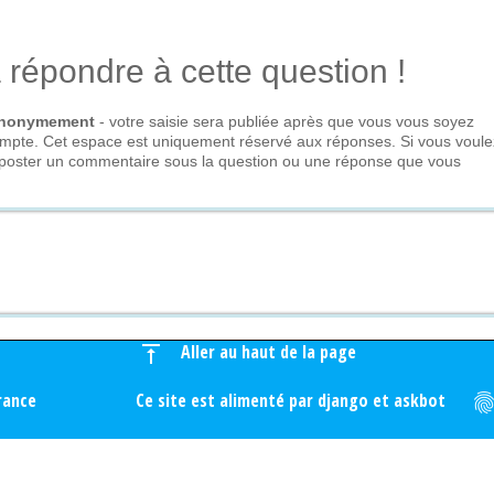
 répondre à cette question !
 anonymement
- votre saisie sera publiée après que vous vous soyez
mpte. Cet espace est uniquement réservé aux réponses. Si vous voule
t poster un commentaire sous la question ou une réponse que vous
Aller au haut de la page
vertical_align_top
rance
Ce site est alimenté par django et askbot
fingerpri