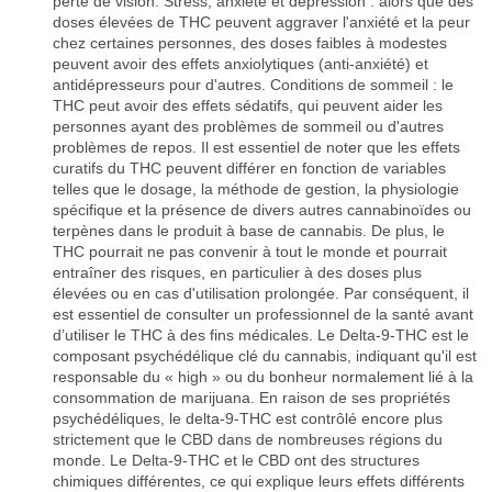
perte de vision. Stress, anxiété et dépression : alors que des
doses élevées de THC peuvent aggraver l'anxiété et la peur
chez certaines personnes, des doses faibles à modestes
peuvent avoir des effets anxiolytiques (anti-anxiété) et
antidépresseurs pour d'autres. Conditions de sommeil : le
THC peut avoir des effets sédatifs, qui peuvent aider les
personnes ayant des problèmes de sommeil ou d'autres
problèmes de repos. Il est essentiel de noter que les effets
curatifs du THC peuvent différer en fonction de variables
telles que le dosage, la méthode de gestion, la physiologie
spécifique et la présence de divers autres cannabinoïdes ou
terpènes dans le produit à base de cannabis. De plus, le
THC pourrait ne pas convenir à tout le monde et pourrait
entraîner des risques, en particulier à des doses plus
élevées ou en cas d'utilisation prolongée. Par conséquent, il
est essentiel de consulter un professionnel de la santé avant
d’utiliser le THC à des fins médicales. Le Delta-9-THC est le
composant psychédélique clé du cannabis, indiquant qu'il est
responsable du « high » ou du bonheur normalement lié à la
consommation de marijuana. En raison de ses propriétés
psychédéliques, le delta-9-THC est contrôlé encore plus
strictement que le CBD dans de nombreuses régions du
monde. Le Delta-9-THC et le CBD ont des structures
chimiques différentes, ce qui explique leurs effets différents