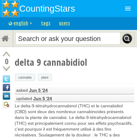
CountingStars
menu
english
tags
users
▼
delta 9 cannabidiol
0
cannabis
plant
asked
Jun 5 '24
updated
Jun 5 '24
Le delta-9-tétrahydrocannabinol (THC) et le cannabidiol
(CBD) sont deux des nombreux cannabinoïdes présents
dans la plante de cannabis. Le delta-9-tétrahydrocannabinol
(THC) est principalement connu pour ses effets psychoactifs,
c'est pourquoi il est fréquemment utilisé à des fins
récréatives. Soulagement de la douleur : le THC a des