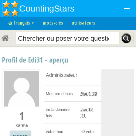
CountingStars
menu
français
mots-clés
utilisateurs
▼
Profil de Edi31 - aperçu
Administrateur
Membre depuis
Mai 4 '20
vu la dernière
Jan 18
1
fois
'21
karma
votes non
30
votes
suivre