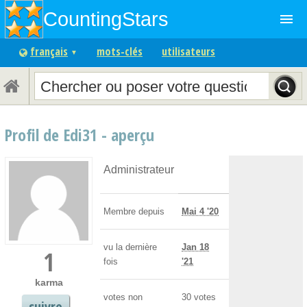
CountingStars
menu
français
mots-clés
utilisateurs
▼
Profil de Edi31 - aperçu
Administrateur
Membre depuis
Mai 4 '20
vu la dernière
Jan 18
1
fois
'21
karma
votes non
30
votes
suivre