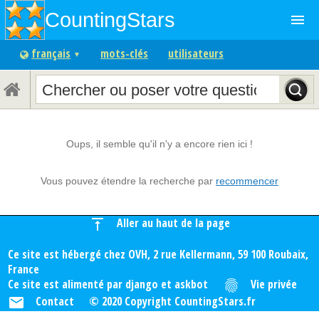
CountingStars
menu
français
mots-clés
utilisateurs
▼
Oups, il semble qu'il n'y a encore rien ici !
Vous pouvez étendre la recherche par
recommencer
Aller au haut de la page
vertical_align_top
Ce site est hébergé chez OVH, 2 rue Kellermann, 59 100 Roubaix,
France
Ce site est alimenté par django et askbot
Vie privée
fingerprint
Contact
© 2020 Copyright CountingStars.fr
email